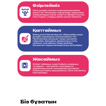
Әзірлейміз
Сізге дизайн немесе жарнамалық бейне
қажет пе? Ағымдағы трендтерді, нарықтағы
жағдайларды және, әлбетте, брифті есепке
ала отырып, оларды өзіміз жасап береміз.
Қаптаймыз
Ерекшеленгіңіз келеді ме, бірақ әрбір жаңа
дизайн алдағыдан жалықтырғыш па?
Проблеманы кешенді түрде шешеміз:
гайдлайн, брендбук, фирмалық стиль,
нейминг жасаймыз. Сіздің өніміңіз
бәсекелестердің көлеңкесінде қалмайды!
Жасаймыз
Ойлап табамыз, суреттейміз, жазамыз,
түсіреміз — кез келген тапсырысты
мерзімінде және техникалық тапсырма
бойынша нақты орындаймыз. Сізге оны келісу
ғана қалады.
Біз бұзатын