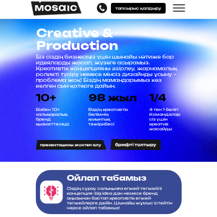
тапсырыс қалдыру
Creative &
Production
Біз сіздің бизнесіңіз үшін шынайы нәтиже бар
идеяларды жасап, жүзеге асырамыз.
Креативтік концепцияны әзірлеу, жарнамалық
роликті түсіру немесе мінсіз дизайнды ұсыну –
проблема жоқ! Біздің мамандарымыз кез
келген сын-қатерге дайын.
10+
98 жыл
1/4
Бізбен 10+
Біздің креативтік
4-тен 1 бөлігі
халықаралық
бөлімнің
Командалар
бренд
жиынтық
сіз үшін
қызметтеседі.
тәжірибесі
креатив
жасайды
Ойлап табамыз
Сіздің сұрау салыңызға егжей-тегжейлі
концепция: big idea-дан немесе бренд
аңызынан бастап креативтік егжей-
тегжейлерге дейін. Шынайы жұмыс істейтін
нәрсе ойлап табамыз!