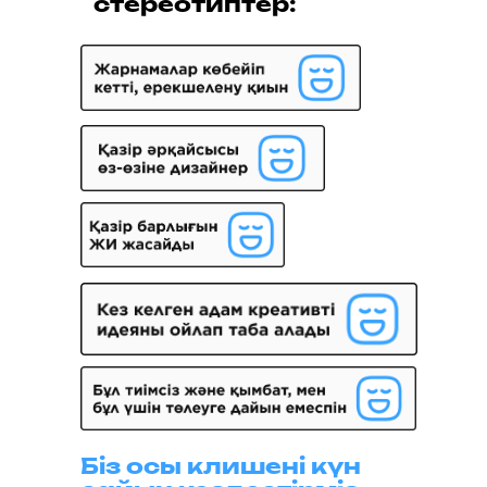
стереотиптер:
Біз осы клишені күн