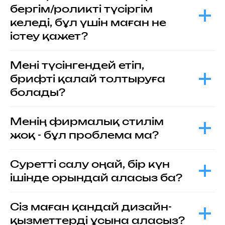
бергім/роликті түсіргім
келеді, бұл үшін маған не
істеу қажет?
Мені түсінгендей етіп,
брифті қалай толтыруға
болады?
Менің фирмалық стилім
жоқ - бұл проблема ма?
Суретті салу оңай, бір күн
ішінде орындай аласыз ба?
Сіз маған қандай дизайн-
қызметтерді ұсына аласыз?