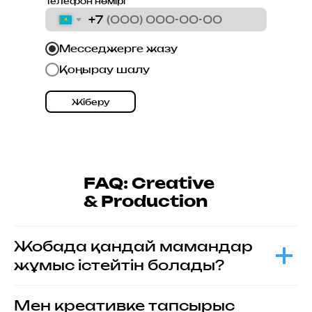
Телефон нөмірі
+7
Месседжерге жазу
Қоңырау шалу
Жіберу
FAQ: Creative
& Production
Жобада қандай мамандар
жұмыс істейтін болады?
Мен креативке тапсырыс