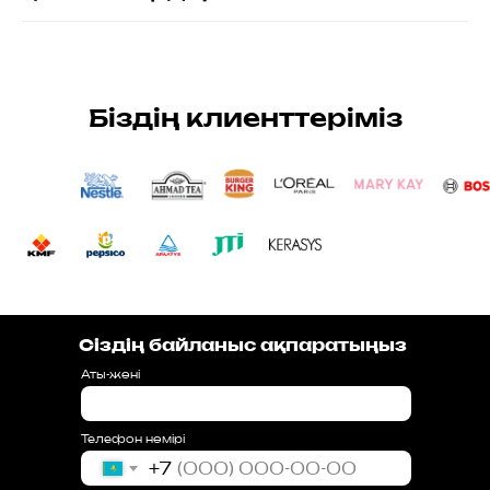
Біздің клиенттеріміз
Сіздің байланыс ақпаратыңыз
Аты-жөні
Телефон нөмірі
+7