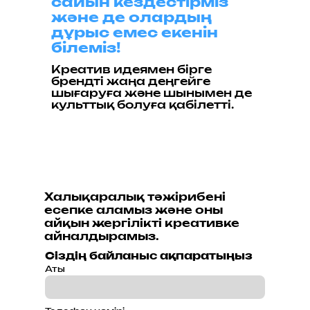
сайын кездестірміз
және де олардың
дұрыс емес екенін
білеміз!
Креатив идеямен бірге
брендті жаңа деңгейге
шығаруға және шынымен де
культтық болуға қабілетті.
Халықаралық тәжірибені
есепке аламыз және оны
айқын жергілікті креативке
айналдырамыз.
Сіздің байланыс ақпаратыңыз
Аты