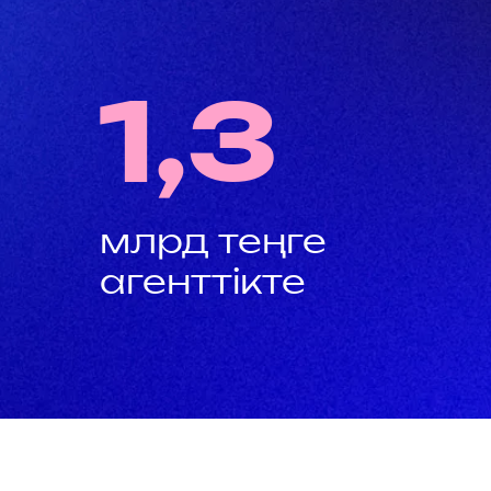
1,3
млрд теңге
қ
агенттікте