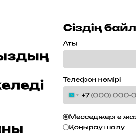
Сіздің бай
Аты
ыздың
Телефон нөмірі
еледі
+7
Месседжерге жа
аны
Қоңырау шалу