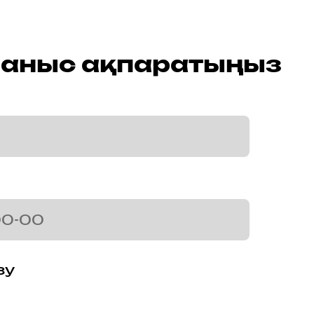
ланыс ақпаратыңыз
зу