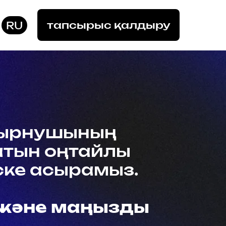
тапсырыс қалдыру
RU
ушының
оңтайлы
сырамыз.
е маңызды