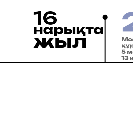
16
нарықта
жыл
Mo
құ
5 
13 