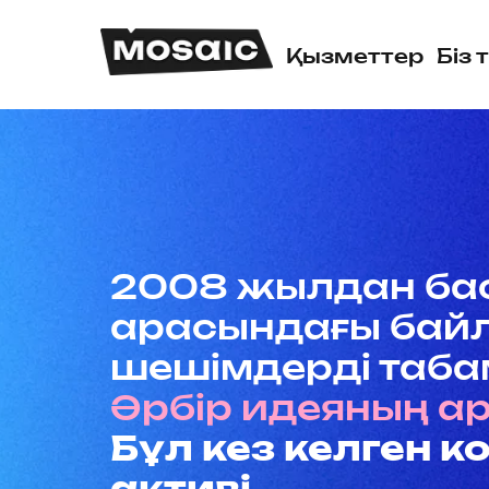
Қызметтер
Біз
2008 жылдан баста
арасындағы байлан
шешімдерді табамыз
Әрбір идеяның арты
Бұл кез келген ко
активі.