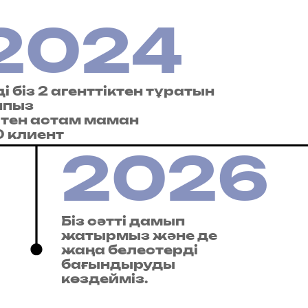
2024
і біз 2 агенттіктен тұратын
ппыз
-тен астам маман
0 клиент
2026
Біз сәтті дамып
жатырмыз және де
жаңа белестерді
бағындыруды
көздейміз.