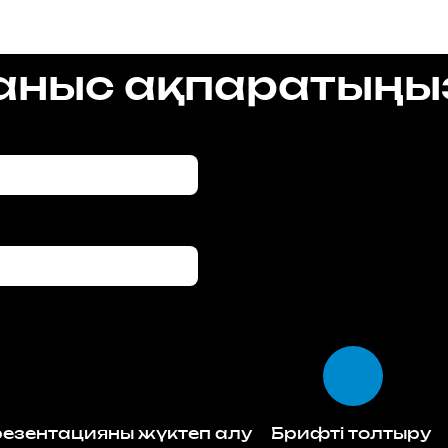
ланыс ақпаратыңы
езентацияны жүктеп алу
Брифті толтыру