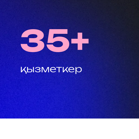
35+
ызметкер