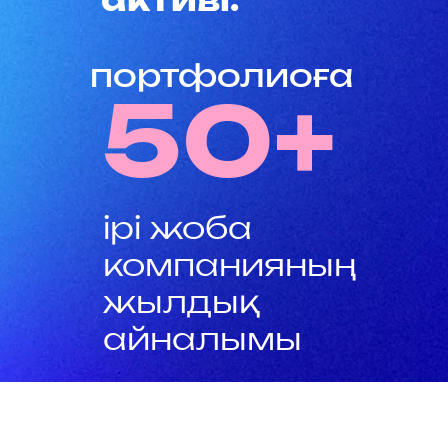
портфолиоға
50+
ірі жоба
компанияның
жылдық
айналымы