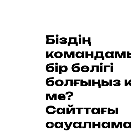
Біздің
командам
бір бөлігі
болғыңыз к
ме?
Сайттағы
сауалнам