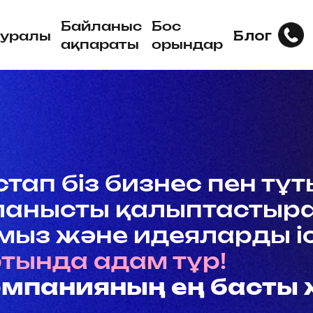
Байланыс
Бос
 туралы
Блог
ақпараты
орындар
п біз бизнес пен тұтырн
ысты қалыптастыратын 
 және идеяларды іске а
нда адам тұр!
мпанияның ең басты жән