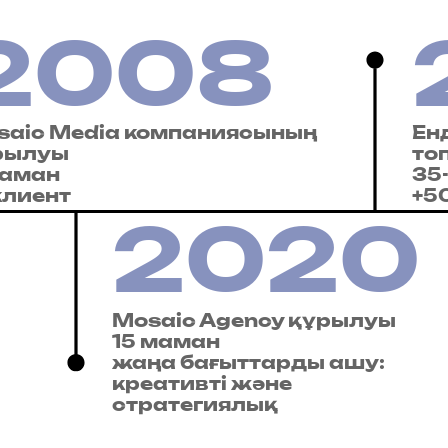
2008
saic Media компаниясының
Енд
рылуы
то
маман
35
клиент
+5
2020
Mosaic Agency құрылуы
15 маман
жаңа бағыттарды ашу:
креативті және
стратегиялық