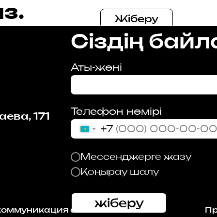
з.
Жіберу
Сіздің бай
Аты-жөні
Телефон нөмірі
аева, 171
+7
Мессенджерге жазу
Қоңырау шалу
жіберу
оммуникация агенттігі
Пр