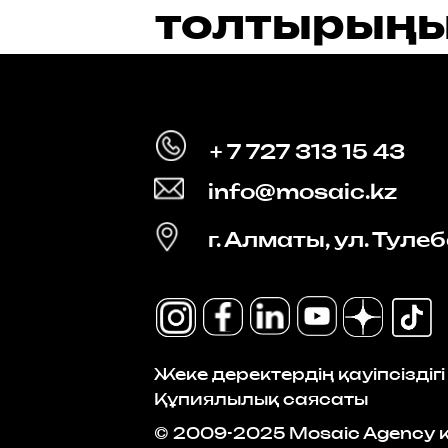
толтырыңы
+ 7 727 313 15 43
info@mosaic.kz
г. Алматы, ул. Тулеб
Жеке деректердің қауіпсіздігі
Құпиялылық саясаты
© 2009-2025 Mosaic Agency к